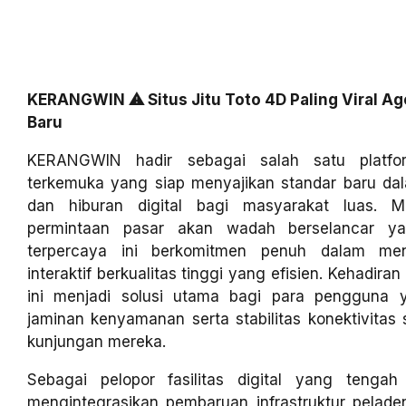
KERANGWIN ⚠︎ Situs Jitu Toto 4D Paling Viral Ag
Baru
KERANGWIN hadir sebagai salah satu platfor
terkemuka yang siap menyajikan standar baru dal
dan hiburan digital bagi masyarakat luas. M
permintaan pasar akan wadah berselancar ya
terpercaya ini berkomitmen penuh dalam men
interaktif berkualitas tinggi yang efisien. Kehadira
ini menjadi solusi utama bagi para pengguna 
jaminan kenyamanan serta stabilitas konektivitas 
kunjungan mereka.
Sebagai pelopor fasilitas digital yang tengah v
mengintegrasikan pembaruan infrastruktur pelade