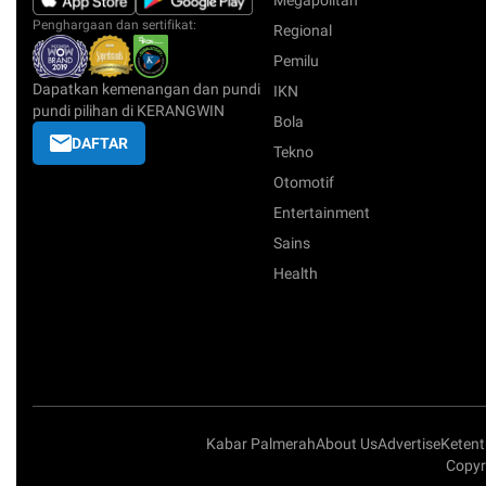
Penghargaan dan sertifikat:
Regional
Pemilu
Dapatkan kemenangan dan pundi
IKN
pundi pilihan di KERANGWIN
Bola
DAFTAR
Tekno
Otomotif
Entertainment
Sains
Health
Kabar Palmerah
About Us
Advertise
Keten
Copyr