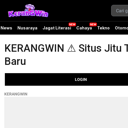
News
Nusaraya
Jagat Literasi
Cahaya
Tekno
Otomo
KERANGWIN ⚠︎ Situs Jitu T
Baru
LOGIN
KERANGWIN