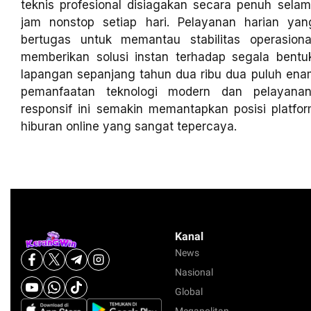
teknis profesional disiagakan secara penuh sela
jam nonstop setiap hari. Pelayanan harian yan
bertugas untuk memantau stabilitas operasiona
memberikan solusi instan terhadap segala bentuk
lapangan sepanjang tahun dua ribu dua puluh ena
pemanfaatan teknologi modern dan pelayana
responsif ini semakin memantapkan posisi platfo
hiburan online yang sangat tepercaya.
Kanal
News
Nasional
Global
Megapolitan